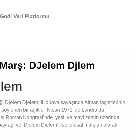
Godi Veri Platformu
r Marş: DJelem Djlem
elem
iği Djelem Djelem;
II. dünya savaşında Alman faşistlerinin
söylenen bir ağıttır.
Nisan 1971′ de Londra’da
arası Roman Kongresi’nde yeşil ve mavi zemin üzerinde
ayrağı ve ‘Djelem Djelem’ ise ulusal marşları olarak