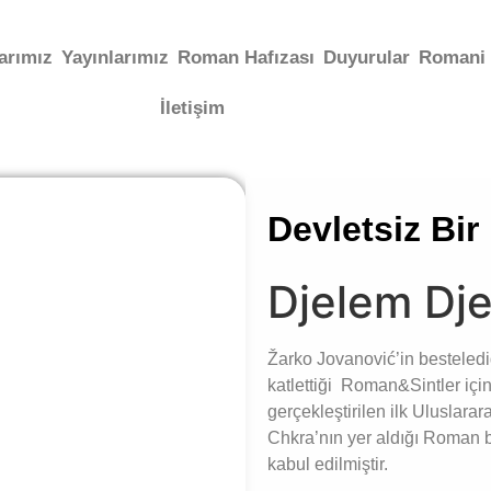
arımız
Yayınlarımız
Roman Hafızası
Duyurular
Romani 
İletişim
Devletsiz Bi
Djelem Dj
Žarko Jovanović’in besteled
katlettiği Roman&Sintler için 
gerçekleştirilen ilk Uluslar
Chkra’nın yer aldığı Roman b
kabul edilmiştir.