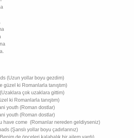
sa
.
ma
a
ana
a.
oads (Uzun yollar boyu gezdim)
 güzel ki Romanlarla tanıştım)
 (Uzaklara çok uzaklara gittim)
zel ki Romanlarla tanıştım)
ni youth (Roman dostlar)
ni youth (Roman dostlar)
u have come (Romanlar nereden geldiyseniz)
oads (Şanslı yollar boyu çadırlarınız)
(Benim de önceleri kalabalık bir ailem vardı)