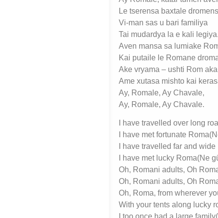
Le tserensa baxtale dromen
Vi-man sas u bari familiya
Tai mudardya la e kali legiya
Aven mansa sa lumiake Ro
Kai putaile le Romane drom
Ake vryama – ushti Rom ak
Ame xutasa mishto kai keras
Ay, Romale, Ay Chavale,
Ay, Romale, Ay Chavale.
I have travelled over long r
I have met fortunate Roma(Ne
I have travelled far and wide
I have met lucky Roma(Ne gü
Oh, Romani adults, Oh Roma
Oh, Romani adults, Oh Roma
Oh, Roma, from wherever yo
With your tents along lucky r
I too once had a large family