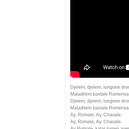
Djelem, djelem, lungone dr
Maladilem baxtale Romensa
Djelem, djelem, lungone dr
Maladilem baxtale Romensa
Ay, Romale, Ay, Chavale,
Ay, Romale, Ay, Chavale.
Ay Romale, katar tumen ave