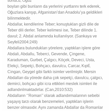
sonucu; Oğuz
boyları gibi bunların da yerlerini yurtlarını terk ederek,
Oğuzlara karışıp, Afganistan’dan Anadolu’ya geldikleri
bilinmektedir.
Abdallar, kendilerine Teber; konuştukları gizli dile de
Teber dili derler. Teber kelimesi ise, Teber dilinde 1.
davul; 2. Abdal anlamında kullanılıyor. (Sarıkaya ve
Seyfeli2004:249)
Abdallara bulundukları yörelere, yaptıkları işlere göre
Abdali, Abdallu, Teberci, Gevende, Çingene,
Karaduman, Gurbet, Çalgıcı, Köçek, Deveci, Usta,
Elekçi, Sepetçi, Bohçacı, davulcu, Carcar, Kıptî,
Cingan, Geygel gibi farklı isimler verilmiştir. Mersin
Abdalları da yörede daha çok sepetçi, davulcu, çalgıcı,
demirci, bohçacı gibi icra ettikleri meslek isimleri ile
adlandırılmaktadırlar. (Can,2010:532)
Abdalların ‘’Roman’’ olarak adlandırmalarının sebebi
yaşayış tarzı olarak benzemeleri, yaptıkları işlerin
benzer olmasıdır. Aynı zamanda Abdallar da Romanlar