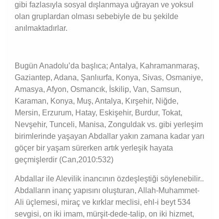
gibi fazlasıyla sosyal dışlanmaya uğrayan ve yoksul
olan gruplardan olması sebebiyle de bu şekilde
anılmaktadırlar.
Bugün Anadolu’da başlıca; Antalya, Kahramanmaraş,
Gaziantep, Adana, Şanlıurfa, Konya, Sivas, Osmaniye,
Amasya, Afyon, Osmancık, İskilip, Van, Samsun,
Karaman, Konya, Muş, Antalya, Kırşehir, Niğde,
Mersin, Erzurum, Hatay, Eskişehir, Burdur, Tokat,
Nevşehir, Tunceli, Manisa, Zonguldak vs. gibi yerleşim
birimlerinde yaşayan Abdallar yakın zamana kadar yarı
göçer bir yaşam sürerken artık yerleşik hayata
geçmişlerdir (Can,2010:532)
Abdallar ile Alevilik inancının özdeşleştiği söylenebilir..
Abdalların inanç yapısını oluşturan, Allah-Muhammet-
Ali üçlemesi, miraç ve kırklar meclisi, ehl-i beyt 534
sevgisi, on iki imam, mürşit-dede-talip, on iki hizmet,