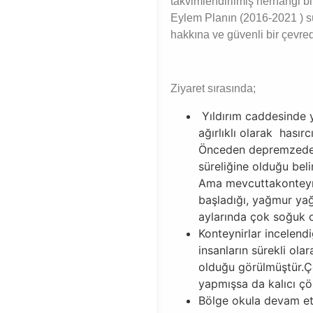
takvimlendirilmiş herhangi bi
Eylem Planın (2016-2021 ) s
hakkına ve güvenli bir çevred
Ziyaret sırasında;
Yıldırım caddesinde 
ağırlıklı olarak hasırc
Önceden depremzedeler
süreliğine olduğu beli
Ama mevcuttakonteyni
başladığı, yağmur yağ
aylarında çok soğuk ol
Konteynirlar incelen
insanların sürekli ola
olduğu görülmüştür.Ço
yapmışsa da kalıcı ç
Bölge okula devam et