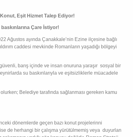
r Konut, Eşit Hizmet Talep Ediyor!
askınlarına Çare İstiyor!
22 Ağustos ayında Çanakkale’nin Ezine ilçesine bağlı
Yıldırım caddesi mevkinde Romanların yaşadığı bölgeyi
g
üvenli, barış içinde ve insan onuruna yaraşır sosyal bir
ynirlarda su baskınlarıyla ve eşitsizliklerle müacadele
ı olurken; Belediye tarafında sağlanması gereken kamu
nceki dönemlerde geçen bazı konut projelerinni
ise de herhangi bir çalışma yürütülmemiş veya duyurlan