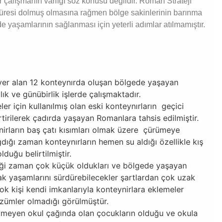
r çalışmanın varlığı söz konusu değildir. Roman Strateji
üresi dolmuş olmasına rağmen bölge sakinlerinin barınma
e yaşamlarının sağlanması için yeterli adımlar atılmamıştır.
yer alan 12 konteynırda oluşan bölgede yaşayan
ılık ve günübirlik işlerde çalışmaktadır.
 için kullanılmış olan eski konteynırların geçici
rtirilerek çadırda yaşayan Romanlara tahsis edilmiştir.
rların baş çatı kısımları olmak üzere çürümeye
dığı zaman konteynırların hemen su aldığı özellikle kış
duğu belirtilmiştir.
diği zaman çok küçük oldukları ve bölgede yaşayan
rak yaşamlarını sürdürebilecekler şartlardan çok uzak
k kişi kendi imkanlarıyla konteynirlara eklemeler
özümler olmadığı görülmüştür.
meyen okul çağında olan çocukların olduğu ve okula