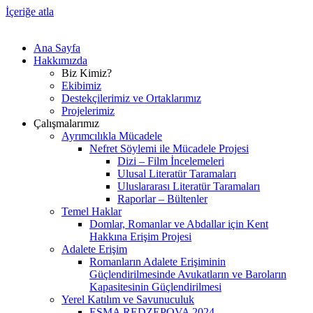
İçeriğe atla
Ana Sayfa
Hakkımızda
Biz Kimiz?
Ekibimiz
Destekçilerimiz ve Ortaklarımız
Projelerimiz
Çalışmalarımız
Ayrımcılıkla Mücadele
Nefret Söylemi ile Mücadele Projesi
Dizi – Film İncelemeleri
Ulusal Literatür Taramaları
Uluslararası Literatür Taramaları
Raporlar – Bültenler
Temel Haklar
Domlar, Romanlar ve Abdallar için Kent
Hakkına Erişim Projesi
Adalete Erişim
Romanların Adalete Erişiminin
Güçlendirilmesinde Avukatların ve Baroların
Kapasitesinin Güçlendirilmesi
Yerel Katılım ve Savunuculuk
ESMA REDZEPOVA 2024