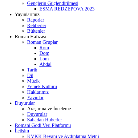
Gençlerin Güçlendirilmesi
ESMA REDZEPOVA 2023​
Yayınlarımız
Raporlar
Rehberler
Bültenler
Roman Hafızası
Roman Gruplar
Rom
Dom
Lom
Abdal
Tarih
Dil
Müzik
Yemek Kültürü
Haklarımız
Yayınlar
Duyurular
Araştırma ve İnceleme
Duyurular
Sahadan Haberler
Romani Godi Veri Platformu
İletişim
KVKK Beyanı ve Aydınlatma Metni