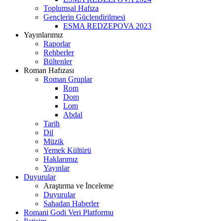
Toplumsal Hafıza
Gençlerin Güçlendirilmesi
ESMA REDZEPOVA 2023​
Yayınlarımız
Raporlar
Rehberler
Bültenler
Roman Hafızası
Roman Gruplar
Rom
Dom
Lom
Abdal
Tarih
Dil
Müzik
Yemek Kültürü
Haklarımız
Yayınlar
Duyurular
Araştırma ve İnceleme
Duyurular
Sahadan Haberler
Romani Godi Veri Platformu