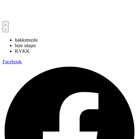
Adıyaman’da Dom ve Abdalların deprem sonrası durumu hakkında
daha fazla bilgi edinmek için
Adıyaman Bilgi Notu
bağlantısına
tıklayın.
hakkımızda
bize ulaşın
KVKK
Facebook