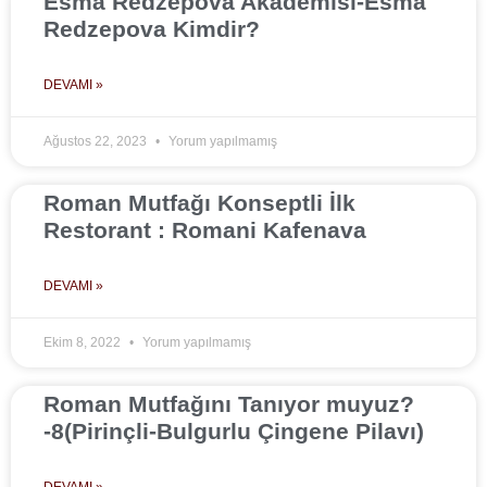
Esma Redzepova Akademisi-Esma
Redzepova Kimdir?
DEVAMI »
Ağustos 22, 2023
Yorum yapılmamış
Roman Mutfağı Konseptli İlk
Restorant : Romani Kafenava
DEVAMI »
Ekim 8, 2022
Yorum yapılmamış
Roman Mutfağını Tanıyor muyuz?
-8(Pirinçli-Bulgurlu Çingene Pilavı)