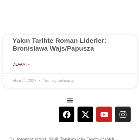
Yakın Tarihte Roman Liderler:
Bronislawa Wajs/Papusza
DEVAMI »
Ekim 11, 2022
Yorum yapılmamış
Bu internet sitesi, Sivil Toplum için Destek Vakfı,